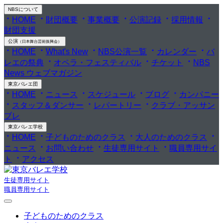
NBS
について
HOME
財団概要
事業概要
公演記録
採用情報
財団支援
公演
（日本舞台芸術振興会）
HOME
What's New
NBS公演一覧
カレンダー
バ
レエの祭典
オペラ・フェスティバル
チケット
NBS
News ウェブマガジン
東京バレエ団
HOME
ニュース
スケジュール
ブログ
カンパニー
スタッフ＆ダンサー
レパートリー
クラブ・アッサン
ブレ
東京バレエ学校
HOME
子どものためのクラス
大人のためのクラス
ニュース
お問い合わせ
生徒専用サイト
職員専用サイ
ト
アクセス
生徒専用サイト
職員専用サイト
子どものためのクラス