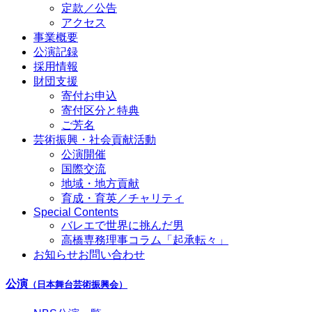
定款／公告
アクセス
事業概要
公演記録
採用情報
財団支援
寄付お申込
寄付区分と特典
ご芳名
芸術振興・社会貢献活動
公演開催
国際交流
地域・地方貢献
育成・育英／チャリティ
Special Contents
バレエで世界に挑んだ男
高橋専務理事コラム「起承転々」
お知らせ
お問い合わせ
公演
（日本舞台芸術振興会）