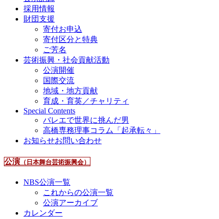
採用情報
財団支援
寄付お申込
寄付区分と特典
ご芳名
芸術振興・社会貢献活動
公演開催
国際交流
地域・地方貢献
育成・育英／チャリティ
Special Contents
バレエで世界に挑んだ男
高橋専務理事コラム「起承転々」
お知らせ
お問い合わせ
公演
（日本舞台芸術振興会）
NBS公演一覧
これからの公演一覧
公演アーカイブ
カレンダー