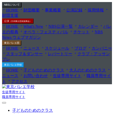
NBS
について
HOME
財団概要
事業概要
公演記録
採用情報
財団支援
公演
（日本舞台芸術振興会）
HOME
What's New
NBS公演一覧
カレンダー
バレ
エの祭典
オペラ・フェスティバル
チケット
NBS
News ウェブマガジン
東京バレエ団
HOME
ニュース
スケジュール
ブログ
カンパニー
スタッフ＆ダンサー
レパートリー
クラブ・アッサン
ブレ
東京バレエ学校
HOME
子どものためのクラス
大人のためのクラス
ニュース
お問い合わせ
生徒専用サイト
職員専用サイ
ト
アクセス
生徒専用サイト
職員専用サイト
子どものためのクラス