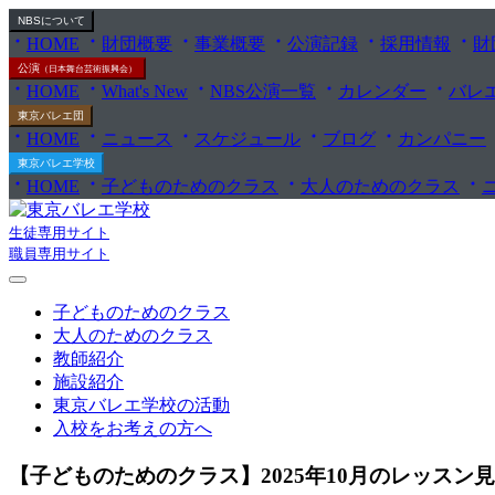
NBS
について
HOME
財団概要
事業概要
公演記録
採用情報
財
公演
（日本舞台芸術振興会）
HOME
What's New
NBS公演一覧
カレンダー
バレ
東京バレエ団
HOME
ニュース
スケジュール
ブログ
カンパニー
東京バレエ学校
HOME
子どものためのクラス
大人のためのクラス
生徒専用サイト
職員専用サイト
子どものためのクラス
大人のためのクラス
教師紹介
施設紹介
東京バレエ学校の活動
入校をお考えの方へ
【子どものためのクラス】2025年10月のレッスン