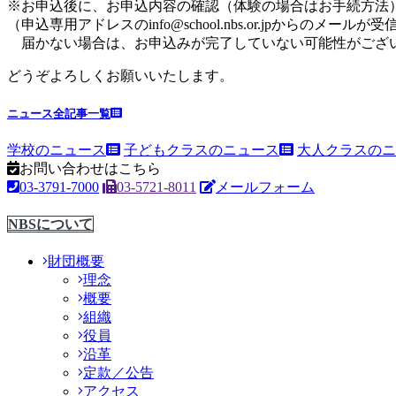
※お申込後に、お申込内容の確認（体験の場合はお手続方法
（申込専用アドレスのinfo@school.nbs.or.jpからのメ
届かない場合は、お申込みが完了していない可能性がござ
どうぞよろしくお願いいたします。
ニュース全記事一覧
学校のニュース
子どもクラスのニュース
大人クラスのニ
お問い合わせはこちら
03-3791-7000
03-5721-8011
メールフォーム
NBSについて
財団概要
理念
概要
組織
役員
沿革
定款／公告
アクセス