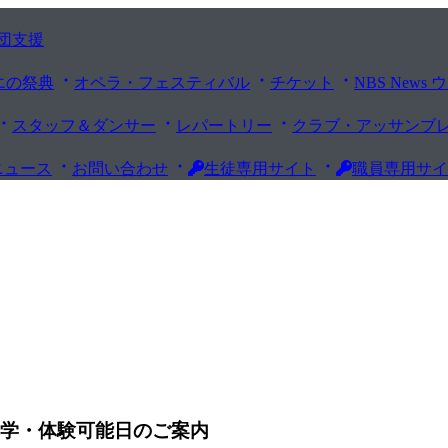
団支援
エの祭典
オペラ・フェスティバル
チケット
NBS New
スタッフ＆ダンサー
レパートリー
クラブ・アッサンブ
ニュース
お問い合わせ
生徒専用サイト
職員専用サイ
見学・体験可能日のご案内